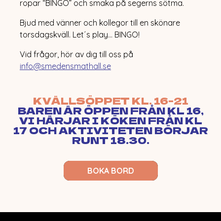
ropar “BINGO” och smaka på segerns sötma.
HAPPENINGS
EVENT
Bjud med vänner och kollegor till en skönare
JULBORD
ÖPPETTIDER
torsdagskväll. Let´s play… BINGO!
OM MATHALLEN
KONTAKT
Vid frågor, hör av dig till oss på
info@smedensmathall.se
KVÄLLSÖPPET KL. 16-21
BAREN ÄR ÖPPEN FRÅN KL 16,
VI HÄRJAR I KÖKEN FRÅN KL
17 OCH AKTIVITETEN BÖRJAR
RUNT 18.30.
BOKA BORD