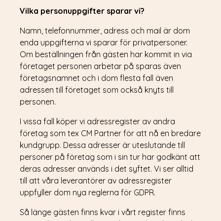
Vilka personuppgifter sparar vi?
Namn, telefonnummer, adress och mail är dom
enda uppgifterna vi sparar för privatpersoner.
Om beställningen från gästen har kommit in via
företaget personen arbetar på sparas även
företagsnamnet och i dom flesta fall även
adressen till företaget som också knyts till
personen.
I vissa fall köper vi adressregister av andra
företag som tex CM Partner för att nå en bredare
kundgrupp. Dessa adresser är uteslutande till
LUNCH
personer på företag som i sin tur har godkänt att
MENY
deras adresser används i det syftet. Vi ser alltid
VÅRA RESTAURANGER
till att våra leverantörer av adressregister
FUGAZI
HAN BAO HON BAO
uppfyller dom nya reglerna för GDPR.
WAY CUP
WURST CASE SCENARIO
Så länge gästen finns kvar i vårt register finns
MATHALLEN