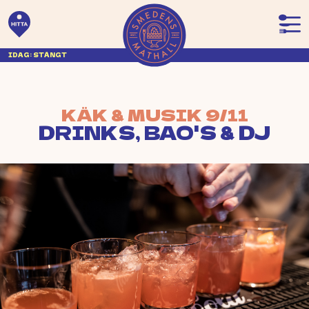
IDAG: STÄNGT
KÄK & MUSIK 9/11
DRINKS, BAO'S & DJ