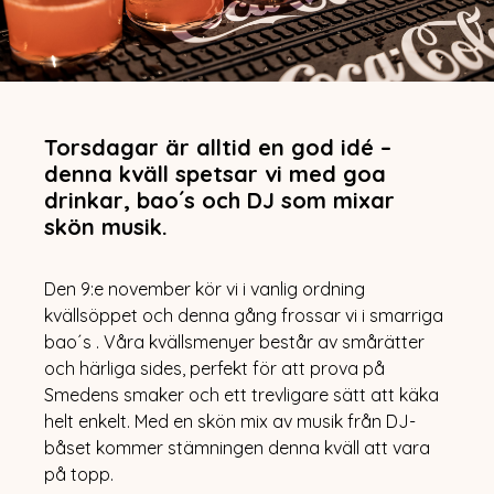
Torsdagar är alltid en god idé –
denna kväll spetsar vi med goa
drinkar, bao´s och DJ som mixar
skön musik.
Den 9:e november kör vi i vanlig ordning
kvällsöppet och denna gång frossar vi i smarriga
bao´s . Våra kvällsmenyer består av smårätter
LUNCH
MENY
och härliga sides, perfekt för att prova på
VÅRA RESTAURANGER
Smedens smaker och ett trevligare sätt att käka
FUGAZI
helt enkelt. Med en skön mix av musik från DJ-
HAN BAO HON BAO
WAY CUP
båset kommer stämningen denna kväll att vara
WURST CASE SCENARIO
på topp.
MATHALLEN