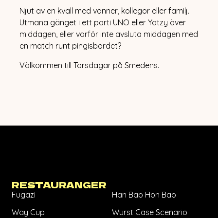
HAPPENINGS
Njut av en kväll med vänner, kollegor eller familj.
EVENT
Utmana gänget i ett parti UNO eller Yatzy över
JULBORD
ÖPPETTIDER
middagen, eller varför inte avsluta middagen med
OM MATHALLEN
en match runt pingisbordet?
KONTAKT
Välkommen till Torsdagar på Smedens.
RESTAURANGER
Fugazi
Han Bao Hon Bao
Way Cup
Wurst Case Scenario